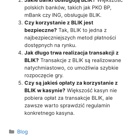
polskich banków, takich jak PKO BP,
mBank czy ING, obsługuje BLIK.
Czy korzystanie z BLIK jest
bezpieczne?
Tak, BLIK to jedna z
najbezpieczniejszych metod płatności
dostępnych na rynku.
Jak długo trwa realizacja transakcji z
BLIK?
Transakcje z BLIK są realizowane
natychmiastowo, co umożliwia szybkie
rozpoczęcie gry.
Czy są jakieś opłaty za korzystanie z
BLIK w kasynie?
Większość kasyn nie
pobiera opłat za transakcje BLIK, ale
zawsze warto sprawdzić regulamin
konkretnego kasyna.
Categories
Blog