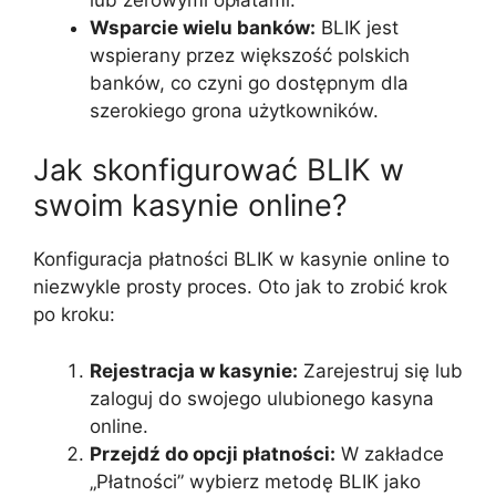
Wsparcie wielu banków:
BLIK jest
wspierany przez większość polskich
banków, co czyni go dostępnym dla
szerokiego grona użytkowników.
Jak skonfigurować BLIK w
swoim kasynie online?
Konfiguracja płatności BLIK w kasynie online to
niezwykle prosty proces. Oto jak to zrobić krok
po kroku:
Rejestracja w kasynie:
Zarejestruj się lub
zaloguj do swojego ulubionego kasyna
online.
Przejdź do opcji płatności:
W zakładce
„Płatności” wybierz metodę BLIK jako