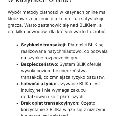
Wybór metody płatności w kasynach online ma
kluczowe znaczenie dla komfortu i satysfakcji
gracza. Warto zastanowić się nad BLIKiem, a
oto kilka powodów, dla których warto to zrobić:
Szybkość transakcji:
Płatności BLIK są
realizowane natychmiastowo, co pozwala
na szybkie rozpoczęcie gry.
Bezpieczeństwo:
System BLIK oferuje
wysoki poziom bezpieczeństwa
transakcji, co zmniejsza ryzyko oszustw.
Łatwość użycia:
Używanie BLIKa jest
intuicyjne i nie wymaga zakupu
dodatkowych kart płatniczych.
Brak opłat transakcyjnych:
Często
korzystanie z BLIKa wiąże się z niższymi
lub zerowymi opłatami.