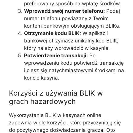
preferowany sposób na wpłatę środków.
Wprowadź swój numer telefonu:
Podaj
numer telefonu powiązany z Twoim
kontem bankowym obsługującym BLIKa.
Otrzymanie kodu BLIK:
W aplikacji
bankowej otrzymasz unikalny kod BLIK,
który należy wprowadzić w kasynie.
Potwierdzenie transakcji:
Po
wprowadzeniu kodu potwierdź transakcję
i ciesz się natychmiastowymi środkami na
koncie kasyna.
Korzyści z używania BLIK w
grach hazardowych
Wykorzystanie BLIK w kasynach online
zapewnia wiele korzyści, które przyczyniają się
do pozytywnego doświadczenia gracza. Oto