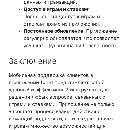
данных и транзакций.
Доступ к играм и ставкам
:
Полноценный доступ к играм и
ставкам прямо из приложения.
Постоянное обновление
: Приложение
регулярно обновляется, что позволяет
улучшать функционал и безопасность.
Заключение
Мобильная поддержка клиентов в
приложении 1xbet представляет собой
удобный и эффективный инструмент для
решения любых вопросов, связанных с
играми и ставками. Приложение не только
упрощает процесс взаимодействия с
командой поддержки, но и предоставляет
игрокам множество возможностей для