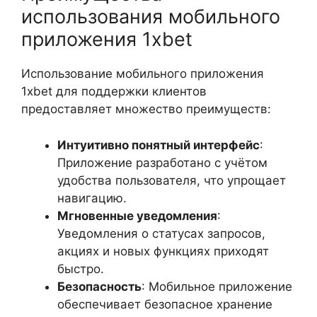
использования мобильного
приложения 1xbet
Использование мобильного приложения
1xbet для поддержки клиентов
предоставляет множество преимуществ:
Интуитивно понятный интерфейс
:
Приложение разработано с учётом
удобства пользователя, что упрощает
навигацию.
Мгновенные уведомления
:
Уведомления о статусах запросов,
акциях и новых функциях приходят
быстро.
Безопасность
: Мобильное приложение
обеспечивает безопасное хранение