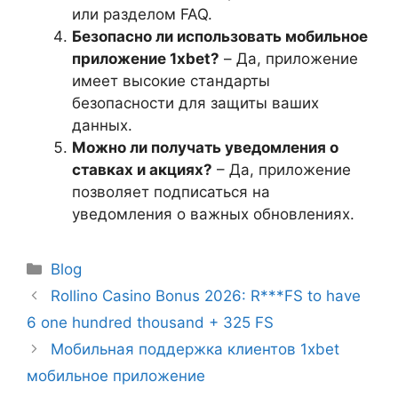
или разделом FAQ.
Безопасно ли использовать мобильное
приложение 1xbet?
– Да, приложение
имеет высокие стандарты
безопасности для защиты ваших
данных.
Можно ли получать уведомления о
ставках и акциях?
– Да, приложение
позволяет подписаться на
уведомления о важных обновлениях.
Categories
Blog
Rollino Casino Bonus 2026: R***FS to have
6 one hundred thousand + 325 FS
Мобильная поддержка клиентов 1xbet
мобильное приложение