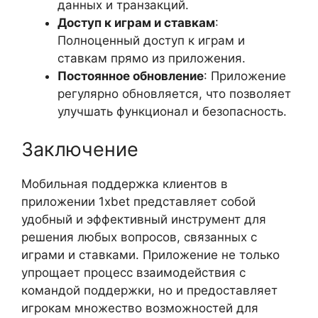
данных и транзакций.
Доступ к играм и ставкам
:
Полноценный доступ к играм и
ставкам прямо из приложения.
Постоянное обновление
: Приложение
регулярно обновляется, что позволяет
улучшать функционал и безопасность.
Заключение
Мобильная поддержка клиентов в
приложении 1xbet представляет собой
удобный и эффективный инструмент для
решения любых вопросов, связанных с
играми и ставками. Приложение не только
упрощает процесс взаимодействия с
командой поддержки, но и предоставляет
игрокам множество возможностей для