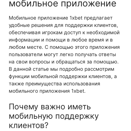
мобильное приложение
Мобильное приложение 1xbet предлагает
удобные решения для поддержки клиентов,
обеспечивая игрокам доступ к необходимой
информации и помощи в любое время и в
любом месте. С помощью этого приложения
пользователи могут легко получать ответы
на свои вопросы и обращаться за помощью.
В данной статье мы подробно рассмотрим
функции мобильной поддержки клиентов, а
также преимущества использования
мобильного приложения 1xbet.
Почему важно иметь
мобильную поддержку
клиентов?