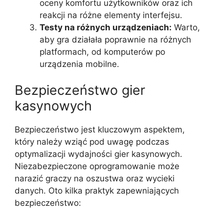
oceny komfortu użytkowników oraz ich
reakcji na różne elementy interfejsu.
Testy na różnych urządzeniach:
Warto,
aby gra działała poprawnie na różnych
platformach, od komputerów po
urządzenia mobilne.
Bezpieczeństwo gier
kasynowych
Bezpieczeństwo jest kluczowym aspektem,
który należy wziąć pod uwagę podczas
optymalizacji wydajności gier kasynowych.
Niezabezpieczone oprogramowanie może
narazić graczy na oszustwa oraz wycieki
danych. Oto kilka praktyk zapewniających
bezpieczeństwo: