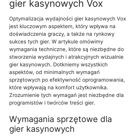
gier kasynowych Vox
Optymalizacja wydajności gier kasynowych Vox
jest kluczowym aspektem, który wpływa na
doświadczenia graczy, a także na rynkowy
sukces tych gier. W artykule omówimy
wymagania techniczne, które są niezbędne do
stworzenia wydajnych i atrakcyjnych wizualnie
gier kasynowych. Dotkniemy wszystkich
aspektów, od minimalnych wymagań
sprzętowych po efektywność oprogramowania,
które wpływają na komfort użytkownika.
Zrozumienie tych wymagań jest niezbędne dla
programistów i twórców treści gier.
Wymagania sprzętowe dla
gier kasynowych