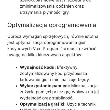
zminimalizowania opóźnień oraz
utrzymania płynności gry.
Optymalizacja oprogramowania
Oprócz wymagań sprzętowych, równie istotna
jest optymalizacja oprogramowania gier
kasynowych Vox. Programiści muszą zwrócić
uwagę na kilka kluczowych aspektów:
Wydajność kodu:
Efektywny i
zoptymalizowany kod przyśpiesza
ładowanie gier i minimalizuje błędy.
Wykorzystanie pamięci:
Minimalizacja
zużycia pamięci przez grę wpływa na jej
wydajność oraz stabilność.
Optymalizacja grafiki:
Użycie technik