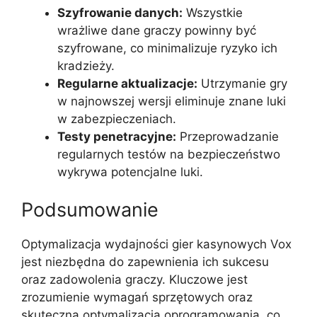
Szyfrowanie danych:
Wszystkie
wrażliwe dane graczy powinny być
szyfrowane, co minimalizuje ryzyko ich
kradzieży.
Regularne aktualizacje:
Utrzymanie gry
w najnowszej wersji eliminuje znane luki
w zabezpieczeniach.
Testy penetracyjne:
Przeprowadzanie
regularnych testów na bezpieczeństwo
wykrywa potencjalne luki.
Podsumowanie
Optymalizacja wydajności gier kasynowych Vox
jest niezbędna do zapewnienia ich sukcesu
oraz zadowolenia graczy. Kluczowe jest
zrozumienie wymagań sprzętowych oraz
skuteczna optymalizacja oprogramowania, co