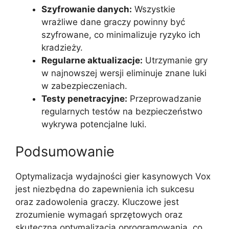
Szyfrowanie danych:
Wszystkie
wrażliwe dane graczy powinny być
szyfrowane, co minimalizuje ryzyko ich
kradzieży.
Regularne aktualizacje:
Utrzymanie gry
w najnowszej wersji eliminuje znane luki
w zabezpieczeniach.
Testy penetracyjne:
Przeprowadzanie
regularnych testów na bezpieczeństwo
wykrywa potencjalne luki.
Podsumowanie
Optymalizacja wydajności gier kasynowych Vox
jest niezbędna do zapewnienia ich sukcesu
oraz zadowolenia graczy. Kluczowe jest
zrozumienie wymagań sprzętowych oraz
skuteczna optymalizacja oprogramowania, co