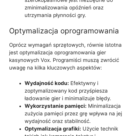
zminimalizowania opóźnień oraz
utrzymania płynności gry.
Optymalizacja oprogramowania
Oprócz wymagań sprzętowych, równie istotna
jest optymalizacja oprogramowania gier
kasynowych Vox. Programiści muszą zwrócić
uwagę na kilka kluczowych aspektów:
Wydajność kodu:
Efektywny i
zoptymalizowany kod przyśpiesza
ładowanie gier i minimalizuje błędy.
Wykorzystanie pamięci:
Minimalizacja
zużycia pamięci przez grę wpływa na jej
wydajność oraz stabilność.
Optymalizacja grafiki:
Użycie technik