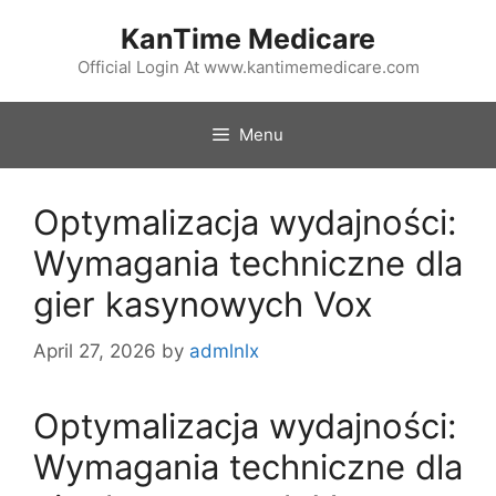
Skip
KanTime Medicare
to
content
Official Login At www.kantimemedicare.com
Menu
Optymalizacja wydajności:
Wymagania techniczne dla
gier kasynowych Vox
April 27, 2026
by
admlnlx
Optymalizacja wydajności:
Wymagania techniczne dla