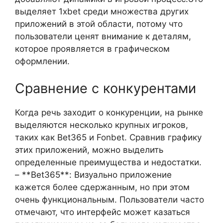
выделяет 1xbet среди множества других
приложений в этой области, потому что
пользователи ценят внимание к деталям,
которое проявляется в графическом
оформлении.
Сравнение с конкурентами
Когда речь заходит о конкуренции, на рынке
выделяются несколько крупных игроков,
таких как Bet365 и Fonbet. Сравнив графику
этих приложений, можно выделить
определенные преимущества и недостатки.
– **Bet365**: Визуально приложение
кажется более сдержанным, но при этом
очень функциональным. Пользователи часто
отмечают, что интерфейс может казаться