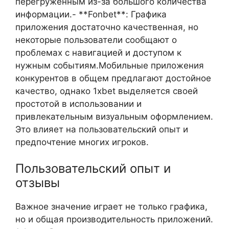
перегруженным из-за большого количества
информации.- **Fonbet**: Графика
приложения достаточно качественная, но
некоторые пользователи сообщают о
проблемах с навигацией и доступом к
нужным событиям.Мобильные приложения
конкурентов в общем предлагают достойное
качество, однако 1xbet выделяется своей
простотой в использовании и
привлекательным визуальным оформлением.
Это влияет на пользовательский опыт и
предпочтение многих игроков.
Пользовательский опыт и
отзывы
Важное значение играет не только графика,
но и общая производительность приложений.