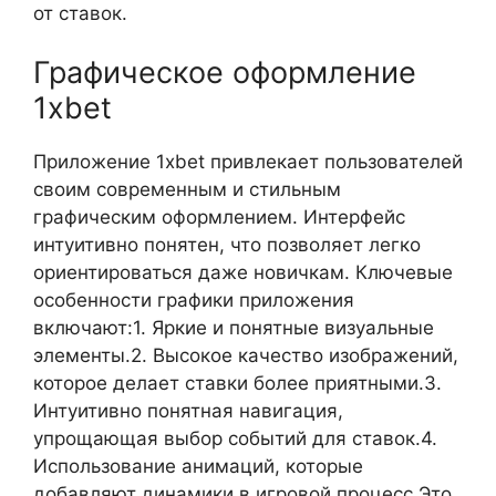
от ставок.
Графическое оформление
1xbet
Приложение 1xbet привлекает пользователей
своим современным и стильным
графическим оформлением. Интерфейс
интуитивно понятен, что позволяет легко
ориентироваться даже новичкам. Ключевые
особенности графики приложения
включают:1. Яркие и понятные визуальные
элементы.2. Высокое качество изображений,
которое делает ставки более приятными.3.
Интуитивно понятная навигация,
упрощающая выбор событий для ставок.4.
Использование анимаций, которые
добавляют динамики в игровой процесс.Это