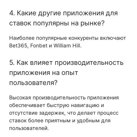
4. Какие другие приложения для
ставок популярны на рынке?
Наиболее популярные конкуренты включают
Bet365, Fonbet и William Hill.
5. Как влияет производительность
приложения на опыт
пользователя?
Высокая производительность приложения
обеспечивает быструю навигацию и
отсутствие задержек, что делает процесс
ставок более приятным и удобным для
пользователей.