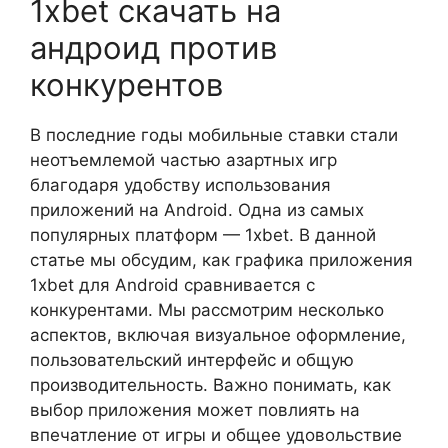
1xbet скачать на
андроид против
конкурентов
В последние годы мобильные ставки стали
неотъемлемой частью азартных игр
благодаря удобству использования
приложений на Android. Одна из самых
популярных платформ — 1xbet. В данной
статье мы обсудим, как графика приложения
1xbet для Android сравнивается с
конкурентами. Мы рассмотрим несколько
аспектов, включая визуальное оформление,
пользовательский интерфейс и общую
производительность. Важно понимать, как
выбор приложения может повлиять на
впечатление от игры и общее удовольствие