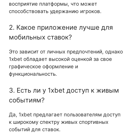
восприятие платформы, что может
способствовать удержанию игроков.
2. Какое приложение лучше для
мобильных ставок?
Это зависит от личных предпочтений, однако
1xbet обладает высокой оценкой за свое
графическое оформление и
функциональность.
3. Есть ли у 1xbet доступ к живым
событиям?
Да, 1xbet предлагает пользователям доступ
к широкому спектру живых спортивных
событий для ставок.